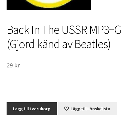
International Checkout
Info
Back In The USSR MP3+G
Villkor
(Gjord känd av Beatles)
Butiken
29
kr
Konto
Varukorg
Direktbetalning
Back
Lägg till i varukorg
Lägg till i önskelista
Hyr en projektor
In
The
Super 8 / Standard 8
USSR