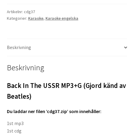
MP3+G
Artikelnr:
cdg37
(Gjord
Projektorer – Tips & Trix
Kategorier:
Karaoke
,
Karaoke engelska
känd
av
Press
Beatles)
mängd
Butik
Beskrivning
Super 8 and 16mm on demand
Beskrivning
Kategorier
Back In The USSR MP3+G (Gjord känd av
Beatles)
Du l
addar ner filen ’cdg37.zip’ som innehåller:
1st mp3
1st cdg