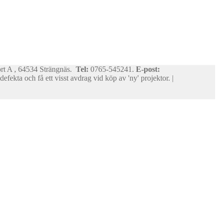
ort A , 64534 Strängnäs.
Tel:
0765-545241.
E-post:
efekta och få ett visst avdrag vid köp av 'ny' projektor. |