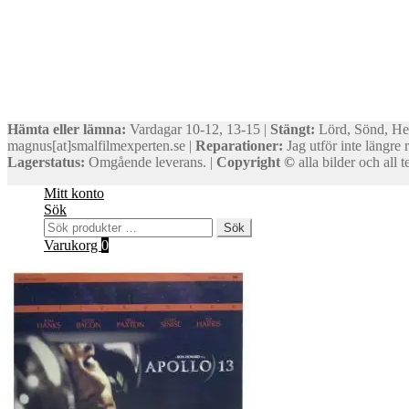
Hämta eller lämna:
Vardagar 10-12, 13-15 |
Stängt:
Lörd, Sönd, He
magnus[at]smalfilmexperten.se |
Reparationer:
Jag utför inte längre 
Lagerstatus:
Omgående leverans. |
Copyright ©
alla bilder och all
Mitt konto
Sök
Sök
Sök
efter:
Varukorg
0