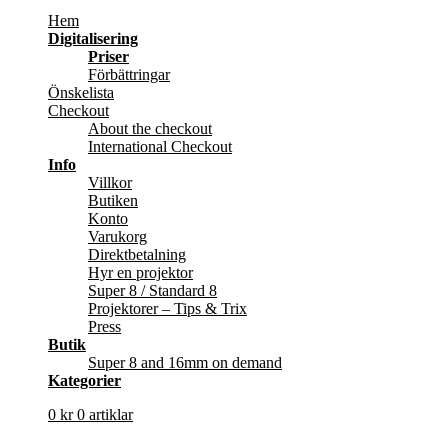
Hem
Digitalisering
Priser
Förbättringar
Önskelista
Checkout
About the checkout
International Checkout
Info
Villkor
Butiken
Konto
Varukorg
Direktbetalning
Hyr en projektor
Super 8 / Standard 8
Projektorer – Tips & Trix
Press
Butik
Super 8 and 16mm on demand
Kategorier
0
kr
0 artiklar