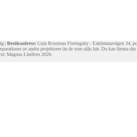
lg |
Besöksadress:
Gula Rosornas Företagsby - Eskilstunavägen 34, p
reparationer av andra projektorer än de som säljs här. Du kan lämna din d
 text: Magnus Lindfors 2026.