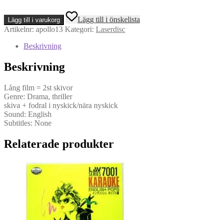
Apollo
Lägg till i önskelista
Lägg till i varukorg
13
Artikelnr:
apollo13
Kategori:
Laserdisc
(LD,
NTSC)
Beskrivning
mängd
Beskrivning
Lång film = 2st skivor
Genre: Drama, thriller
skiva + fodral i nyskick/nära nyskick
Sound: English
Subtitles: None
Relaterade produkter