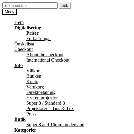
Hoppa
Hoppa
Sök
Sök
till
till
efter:
Meny
navigering
innehåll
Hem
Digitalisering
Priser
Förbättringar
Önskelista
Checkout
About the checkout
International Checkout
Info
Villkor
Butiken
Konto
Varukorg
Direktbetalning
Hyr en projektor
Super 8 / Standard 8
Projektorer – Tips & Trix
Press
Butik
Super 8 and 16mm on demand
Kategorier