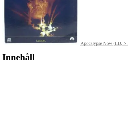
Apocalypse Now (LD, N
Innehåll