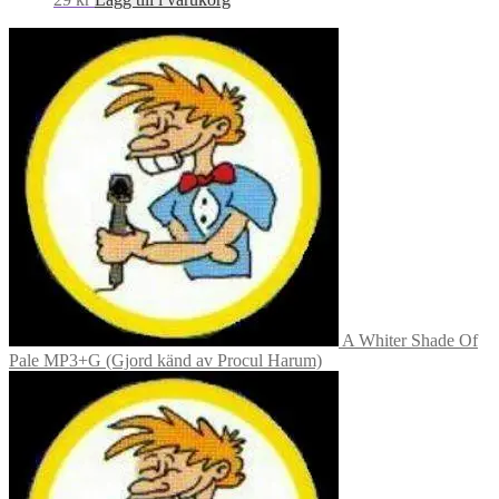
A Whiter Shade Of
Pale MP3+G (Gjord känd av Procul Harum)