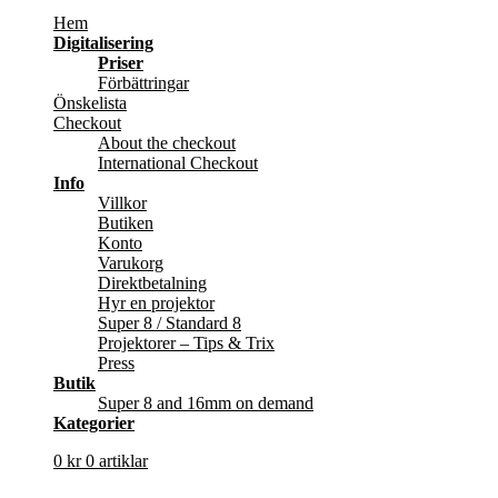
Hem
Digitalisering
Priser
Förbättringar
Önskelista
Checkout
About the checkout
International Checkout
Info
Villkor
Butiken
Konto
Varukorg
Direktbetalning
Hyr en projektor
Super 8 / Standard 8
Projektorer – Tips & Trix
Press
Butik
Super 8 and 16mm on demand
Kategorier
0
kr
0 artiklar