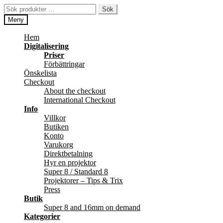
Hoppa
Hoppa
Sök
Sök
till
till
efter:
Meny
navigering
innehåll
Hem
Digitalisering
Priser
Förbättringar
Önskelista
Checkout
About the checkout
International Checkout
Info
Villkor
Butiken
Konto
Varukorg
Direktbetalning
Hyr en projektor
Super 8 / Standard 8
Projektorer – Tips & Trix
Press
Butik
Super 8 and 16mm on demand
Kategorier