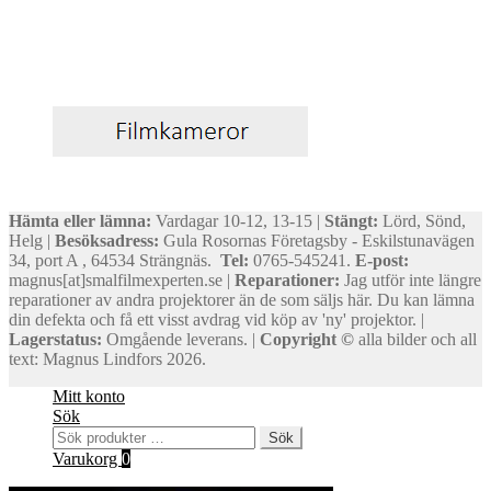
Hämta eller lämna:
Vardagar 10-12, 13-15 |
Stängt:
Lörd, Sönd,
Helg |
Besöksadress:
Gula Rosornas Företagsby - Eskilstunavägen
34, port A , 64534 Strängnäs.
Tel:
0765-545241.
E-post:
magnus[at]smalfilmexperten.se |
Reparationer:
Jag utför inte längre
reparationer av andra projektorer än de som säljs här. Du kan lämna
din defekta och få ett visst avdrag vid köp av 'ny' projektor. |
Lagerstatus:
Omgående leverans. |
Copyright ©
alla bilder och all
text: Magnus Lindfors 2026.
Mitt konto
Sök
Sök
Sök
efter:
Varukorg
0