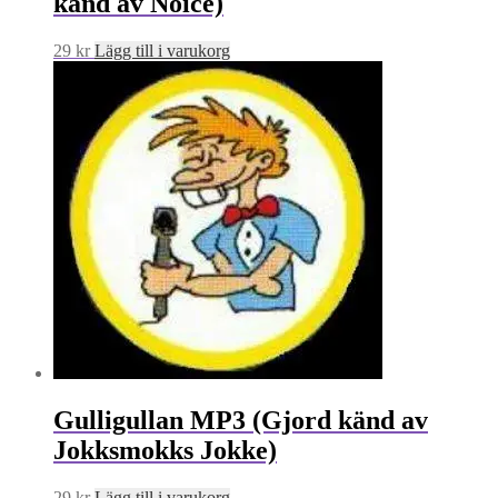
känd av Noice)
29
kr
Lägg till i varukorg
Gulligullan MP3 (Gjord känd av
Jokksmokks Jokke)
29
kr
Lägg till i varukorg