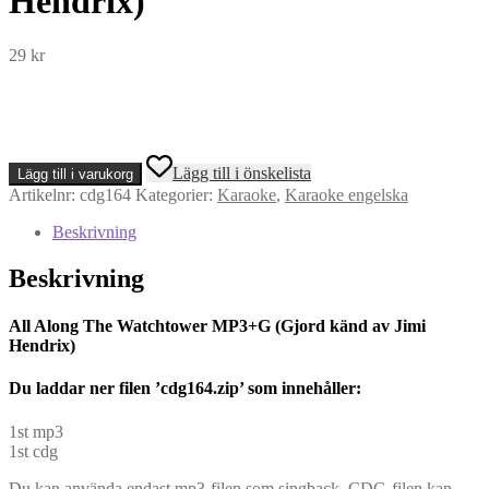
Hendrix)
29
kr
All
Lägg till i önskelista
Lägg till i varukorg
Along
Artikelnr:
cdg164
Kategorier:
Karaoke
,
Karaoke engelska
The
Watchtower
Beskrivning
MP3+G
(Gjord
Beskrivning
känd
av
Jimi
All Along The Watchtower MP3+G (Gjord känd av Jimi
Hendrix)
Hendrix)
mängd
Du l
addar ner filen ’cdg164.zip’ som innehåller:
1st mp3
1st cdg
Du kan använda endast mp3-filen som singback. CDG-filen kan