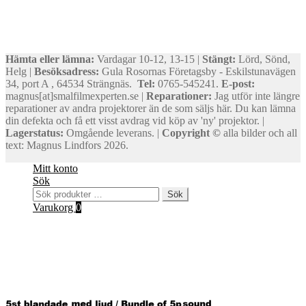
Hämta eller lämna:
Vardagar 10-12, 13-15 |
Stängt:
Lörd, Sönd,
Helg |
Besöksadress:
Gula Rosornas Företagsby - Eskilstunavägen
34, port A , 64534 Strängnäs.
Tel:
0765-545241.
E-post:
magnus[at]smalfilmexperten.se |
Reparationer:
Jag utför inte längre
reparationer av andra projektorer än de som säljs här. Du kan lämna
din defekta och få ett visst avdrag vid köp av 'ny' projektor. |
Lagerstatus:
Omgående leverans. |
Copyright ©
alla bilder och all
text: Magnus Lindfors 2026.
Mitt konto
Sök
Sök
Sök
efter:
Varukorg
0