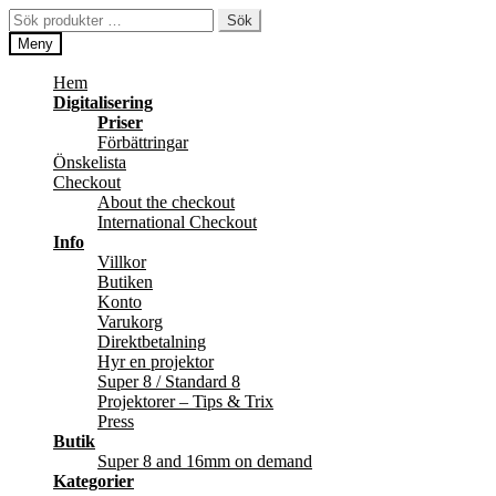
Hoppa
Hoppa
Sök
Sök
till
till
efter:
Meny
navigering
innehåll
Hem
Digitalisering
Priser
Förbättringar
Önskelista
Checkout
About the checkout
International Checkout
Info
Villkor
Butiken
Konto
Varukorg
Direktbetalning
Hyr en projektor
Super 8 / Standard 8
Projektorer – Tips & Trix
Press
Butik
Super 8 and 16mm on demand
Kategorier