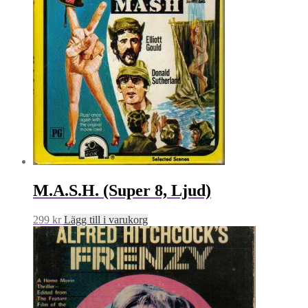
M.A.S.H. (Super 8, Ljud)
299
kr
Lägg till i varukorg