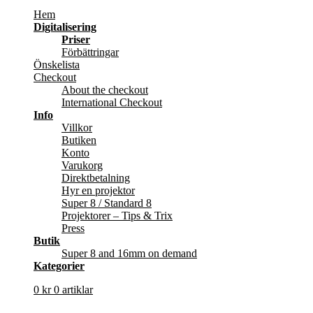
Hem
Digitalisering
Priser
Förbättringar
Önskelista
Checkout
About the checkout
International Checkout
Info
Villkor
Butiken
Konto
Varukorg
Direktbetalning
Hyr en projektor
Super 8 / Standard 8
Projektorer – Tips & Trix
Press
Butik
Super 8 and 16mm on demand
Kategorier
0
kr
0 artiklar