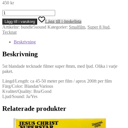
450
kr
Bundle
of
Lägg till i önskelista
Lägg till i varukorg
5
Artikelnr:
bundle5sound
Kategorier:
Smalfilm
,
Super 8 ljud
,
cartoons
Tecknat
-
Super
Beskrivning
8,
sound
Beskrivning
mängd
5st blandade tecknade filmer super 8mm, med ljud. Olika i varje
paket.
Längd/Length: ca 45-50 meter per film / aprox 200ft per film
Färg/Color: Blandat/Various
Kvalitet/Quality: Bra/Good
Ljud/Sound: Ja/Yes
Relaterade produkter