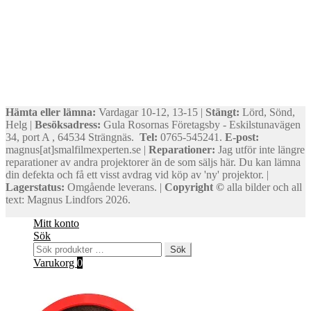
Hämta eller lämna:
Vardagar 10-12, 13-15 |
Stängt:
Lörd, Sönd,
Helg |
Besöksadress:
Gula Rosornas Företagsby - Eskilstunavägen
34, port A , 64534 Strängnäs.
Tel:
0765-545241.
E-post:
magnus[at]smalfilmexperten.se |
Reparationer:
Jag utför inte längre
reparationer av andra projektorer än de som säljs här. Du kan lämna
din defekta och få ett visst avdrag vid köp av 'ny' projektor. |
Lagerstatus:
Omgående leverans. |
Copyright ©
alla bilder och all
text: Magnus Lindfors 2026.
Mitt konto
Sök
Sök
Sök
efter:
Varukorg
0