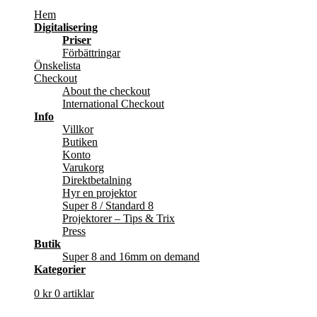
Hem
Digitalisering
Priser
Förbättringar
Önskelista
Checkout
About the checkout
International Checkout
Info
Villkor
Butiken
Konto
Varukorg
Direktbetalning
Hyr en projektor
Super 8 / Standard 8
Projektorer – Tips & Trix
Press
Butik
Super 8 and 16mm on demand
Kategorier
0
kr
0 artiklar