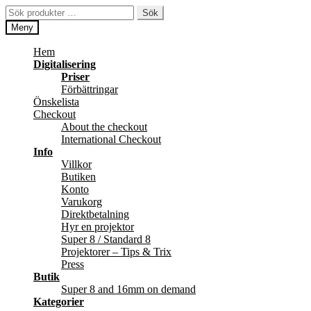
Hoppa
Hoppa
Sök
Sök
till
till
efter:
Meny
navigering
innehåll
Hem
Digitalisering
Priser
Förbättringar
Önskelista
Checkout
About the checkout
International Checkout
Info
Villkor
Butiken
Konto
Varukorg
Direktbetalning
Hyr en projektor
Super 8 / Standard 8
Projektorer – Tips & Trix
Press
Butik
Super 8 and 16mm on demand
Kategorier