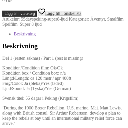
99
kr
55
Lägg till i önskelista
Lägg till i varukorg
Days
Artikelnr:
55dayspeking-super8-ljud
Kategorier:
Äventyr
,
Smalfilm
,
At
Spelfilm
,
Super 8 ljud
Peking
part
Beskrivning
1
(rest
Beskrivning
is
missing)
-
Del 1 (resten saknas) / Part 1 (rest is missing)
(Super
8,
Kondition/Condition film: Ok/Ok
Ljud)
Kondition box / Condition box: n/a
mängd
Längd/Length: ca 120 metr / apr 400ft
Färg/Color: Ja (bleka)/Yes (faded)
Ljud/Sound: Ja (Tyska)/Yes (German)
Svensk titel: 55 dagar i Peking (Krigsfilm)
’During the 1900 Boxer Rebellion, U.S. marine, Maj. Matt Lewis,
along with British consul, Sir Arthur Robertson, develop a plan to
keep the rebels at bay until an international military relief force can
arrive.’