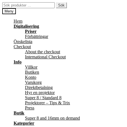
Hoppa
Hoppa
Sök
Sök
till
till
efter:
Meny
navigering
innehåll
Hem
Digitalisering
Priser
Förbättringar
Önskelista
Checkout
About the checkout
International Checkout
Info
Villkor
Butiken
Konto
Varukorg
Direktbetalning
Hyr en projektor
Super 8 / Standard 8
Projektorer – Tips & Trix
Press
Butik
Super 8 and 16mm on demand
Kategorier