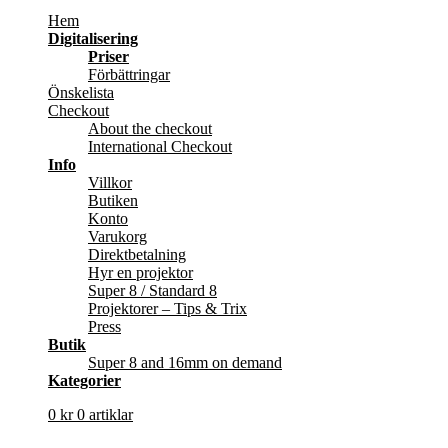
Hem
Digitalisering
Priser
Förbättringar
Önskelista
Checkout
About the checkout
International Checkout
Info
Villkor
Butiken
Konto
Varukorg
Direktbetalning
Hyr en projektor
Super 8 / Standard 8
Projektorer – Tips & Trix
Press
Butik
Super 8 and 16mm on demand
Kategorier
0
kr
0 artiklar