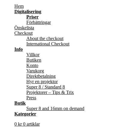
Hem
Digitalisering
Priser
Förbättringar
Önskelista
Checkout
About the checkout
International Checkout
Info
Villkor
Butiken
Konto
Varukorg
Direktbetalning
Hyr en projektor
Super 8 / Standard 8
Projektorer – Tips & Trix
Press
Butik
Super 8 and 16mm on demand
Kategorier
0
kr
0 artiklar