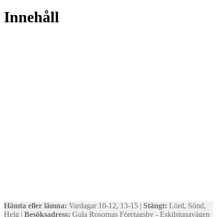
efter
senaste
Innehåll
Hämta eller lämna:
Vardagar 10-12, 13-15 |
Stängt:
Lörd, Sönd,
Helg |
Besöksadress:
Gula Rosornas Företagsby - Eskilstunavägen