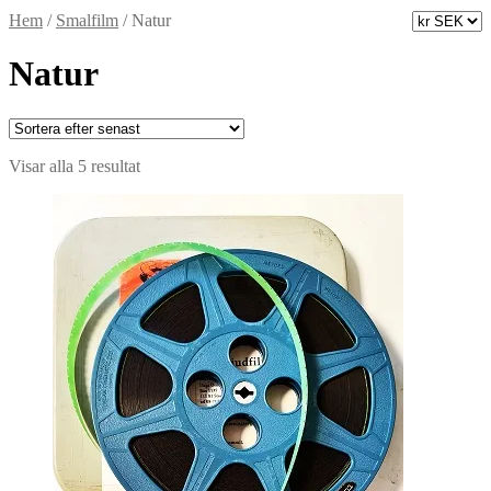
Hem
/
Smalfilm
/
Natur
Natur
Sortera
Visar alla 5 resultat
efter
senaste