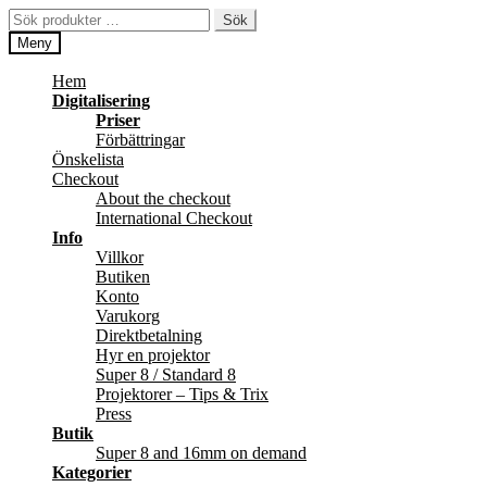
Hoppa
Hoppa
Sök
Sök
till
till
efter:
Meny
navigering
innehåll
Hem
Digitalisering
Priser
Förbättringar
Önskelista
Checkout
About the checkout
International Checkout
Info
Villkor
Butiken
Konto
Varukorg
Direktbetalning
Hyr en projektor
Super 8 / Standard 8
Projektorer – Tips & Trix
Press
Butik
Super 8 and 16mm on demand
Kategorier