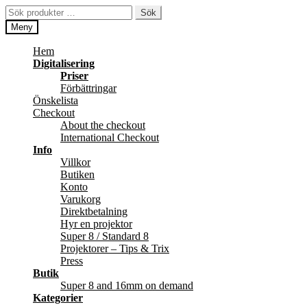
Hoppa
Hoppa
Sök
Sök
till
till
efter:
Meny
navigering
innehåll
Hem
Digitalisering
Priser
Förbättringar
Önskelista
Checkout
About the checkout
International Checkout
Info
Villkor
Butiken
Konto
Varukorg
Direktbetalning
Hyr en projektor
Super 8 / Standard 8
Projektorer – Tips & Trix
Press
Butik
Super 8 and 16mm on demand
Kategorier