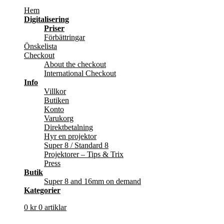
Hem
Digitalisering
Priser
Förbättringar
Önskelista
Checkout
About the checkout
International Checkout
Info
Villkor
Butiken
Konto
Varukorg
Direktbetalning
Hyr en projektor
Super 8 / Standard 8
Projektorer – Tips & Trix
Press
Butik
Super 8 and 16mm on demand
Kategorier
0
kr
0 artiklar