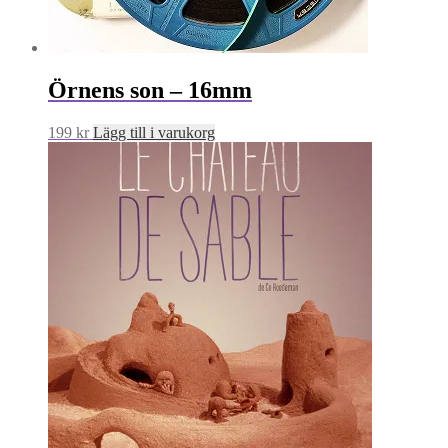
Örnens son – 16mm
199
kr
Lägg till i varukorg