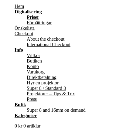
Hem
Digitalisering
Priser
Förbättringar
Önskelista
Checkout
About the checkout
International Checkout
Info
Villkor
Butiken
Konto
Varukorg
Direktbetalning
Hyr en projektor
Super 8 / Standard 8
Projektorer – Tips & Trix
Press
Butik
Super 8 and 16mm on demand
Kategorier
0
kr
0 artiklar