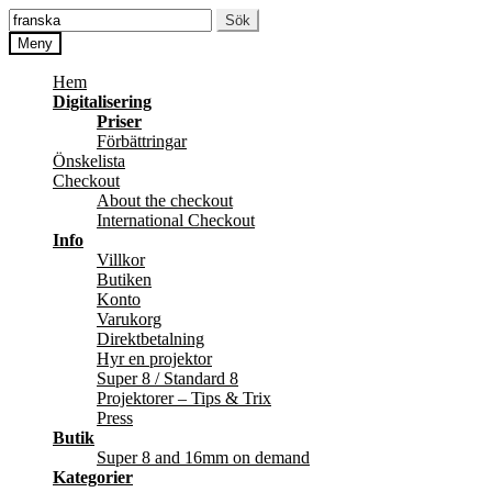
Hoppa
Hoppa
Sök
Sök
till
till
efter:
Meny
navigering
innehåll
Hem
Digitalisering
Priser
Förbättringar
Önskelista
Checkout
About the checkout
International Checkout
Info
Villkor
Butiken
Konto
Varukorg
Direktbetalning
Hyr en projektor
Super 8 / Standard 8
Projektorer – Tips & Trix
Press
Butik
Super 8 and 16mm on demand
Kategorier